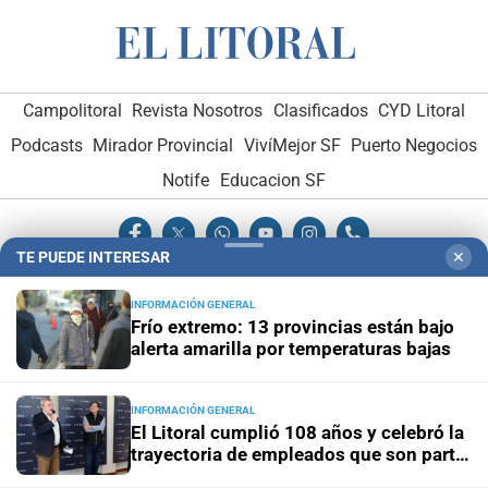
Campolitoral
Revista Nosotros
Clasificados
CYD Litoral
Podcasts
Mirador Provincial
VivíMejor SF
Puerto Negocios
Notife
Educacion SF
TE PUEDE INTERESAR
✕
INFORMACIÓN GENERAL
Frío extremo: 13 provincias están bajo
Hemeroteca Digital (1930-1979)
-
Receptorías de avisos
-
alerta amarilla por temperaturas bajas
Administración y Publicidad
-
Elementos institucionales
-
Opcionales con El Litoral
-
MediaKit
INFORMACIÓN GENERAL
El Litoral cumplió 108 años y celebró la
trayectoria de empleados que son parte
El Litoral es miembro de:
de su historia