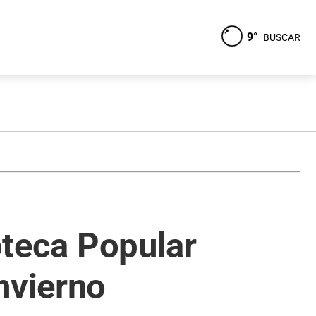
9°
BUSCAR
ioteca Popular
nvierno