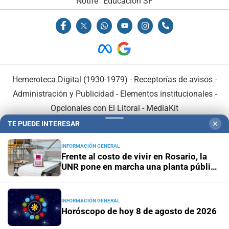
Notife
Educacion SF
Hemeroteca Digital (1930-1979)
-
Receptorías de avisos
-
Administración y Publicidad
-
Elementos institucionales
-
Opcionales con El Litoral
-
MediaKit
TE PUEDE INTERESAR
✕
El Litoral es miembro de:
INFORMACIÓN GENERAL
Frente al costo de vivir en Rosario, la
UNR pone en marcha una planta pública
de alimentos
En Asociación con:
INFORMACIÓN GENERAL
Horóscopo de hoy 8 de agosto de 2026