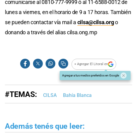
comunicarse al 0810-777-9999 ó al 11-6588-0012 de
lunes a viernes, en el horario de 9 a 17 horas. También
se pueden contactar vía mail a
cilsa@cilsa.org
o
donando a través del alias cilsa.ong.mp
+ Agregar El Litoral en
Agregar a tus medios preferidos en Google
#TEMAS:
CILSA
Bahía Blanca
Además tenés que leer: