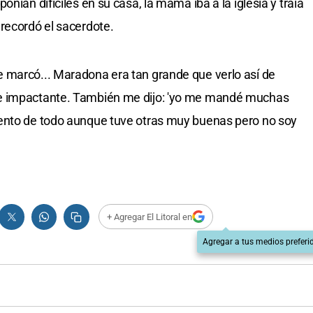
nían difíciles en su casa, la mamá iba a la iglesia y traia
recordó el sacerdote.
 marcó... Maradona era tan grande que verlo así de
e impactante. También me dijo: 'yo me mandé muchas
ento de todo aunque tuve otras muy buenas pero no soy
+ Agregar El Litoral en
Agregar a tus medios preferi