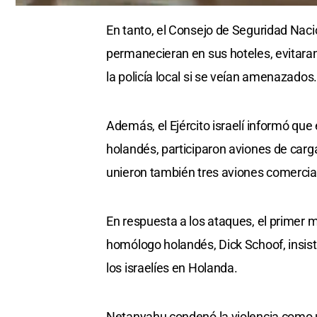
0
seconds
En tanto, el Consejo de Seguridad Nacio
of
0
permanecieran en sus hoteles, evitaran
seconds
Volume
0%
la policía local si se veían amenazados.
Además, el Ejército israelí informó que
holandés, participaron aviones de carg
unieron también tres aviones comercial
En respuesta a los ataques, el primer m
homólogo holandés, Dick Schoof, insist
los israelíes en Holanda.
Netanyahu condenó la violencia como u