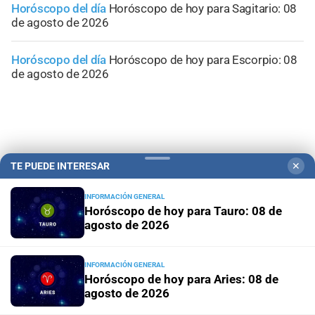
Horóscopo del día
Horóscopo de hoy para Sagitario: 08
de agosto de 2026
Horóscopo del día
Horóscopo de hoy para Escorpio: 08
de agosto de 2026
TE PUEDE INTERESAR
✕
INFORMACIÓN GENERAL
Horóscopo de hoy para Tauro: 08 de
agosto de 2026
INFORMACIÓN GENERAL
Campolitoral
Revista Nosotros
Clasificados
CYD Litoral
Horóscopo de hoy para Aries: 08 de
agosto de 2026
Podcasts
Mirador Provincial
VivíMejor SF
Puerto Negocios