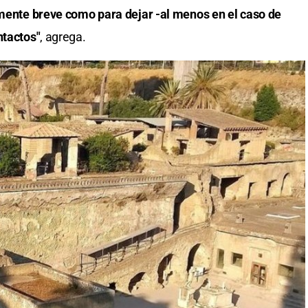
temente breve como para dejar -al menos en el caso de
ntactos"
, agrega.