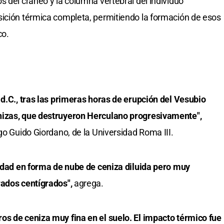
s del cráneo y la columna vertebral del individuo
sición térmica completa, permitiendo la formación de esos
co.
 d.C., tras las primeras horas de erupción del Vesubio
nizas, que destruyeron Herculano progresivamente",
go Guido Giordano, de la Universidad Roma III.
iudad en forma de nube de ceniza diluida pero muy
rados centígrados",
agrega.
os de ceniza muy fina en el suelo. El impacto térmico fue