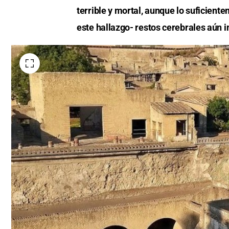
terrible y mortal, aunque lo suficien
este hallazgo- restos cerebrales aún i