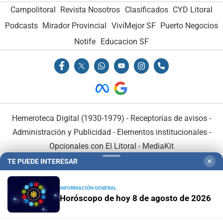
Campolitoral
Revista Nosotros
Clasificados
CYD Litoral
Podcasts
Mirador Provincial
VivíMejor SF
Puerto Negocios
Notife
Educacion SF
Hemeroteca Digital (1930-1979)
-
Receptorías de avisos
-
Administración y Publicidad
-
Elementos institucionales
-
Opcionales con El Litoral
-
MediaKit
TE PUEDE INTERESAR
✕
El Litoral es miembro de:
INFORMACIÓN GENERAL
Horóscopo de hoy 8 de agosto de 2026