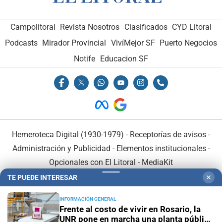
Campolitoral
Revista Nosotros
Clasificados
CYD Litoral
Podcasts
Mirador Provincial
VivíMejor SF
Puerto Negocios
Notife
Educacion SF
Hemeroteca Digital (1930-1979)
-
Receptorías de avisos
-
Administración y Publicidad
-
Elementos institucionales
-
Opcionales con El Litoral
-
MediaKit
TE PUEDE INTERESAR
✕
El Litoral es miembro de:
INFORMACIÓN GENERAL
Frente al costo de vivir en Rosario, la
UNR pone en marcha una planta pública