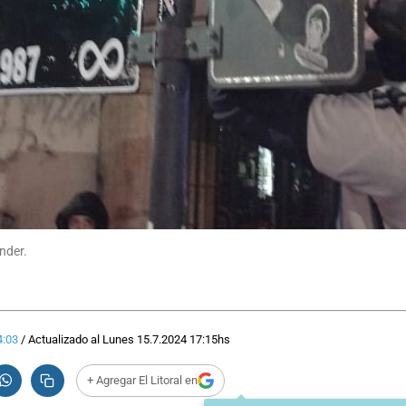
nder.
4:03
/
Actualizado al
Lunes 15.7.2024
17:15
hs
+ Agregar El Litoral en