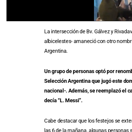
0
seconds
La intersección de Bv. Gálvez y Rivadav
of
0
albicelestes- amaneció con otro nombre
seconds
Volume
0%
Argentina.
Un grupo de personas optó por renombr
Selección Argentina que jugó este dom
nacional-. Además, se reemplazó el c
decía “L. Messi”.
Cabe destacar que los festejos se ext
las 6 de la mañana, algunas personas se