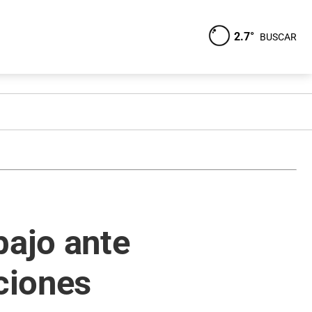
2.7°
BUSCAR
bajo ante
ciones