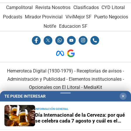
Campolitoral
Revista Nosotros
Clasificados
CYD Litoral
Podcasts
Mirador Provincial
VivíMejor SF
Puerto Negocios
Notife
Educacion SF
Hemeroteca Digital (1930-1979)
-
Receptorías de avisos
-
Administración y Publicidad
-
Elementos institucionales
-
Opcionales con El Litoral
-
MediaKit
TE PUEDE INTERESAR
✕
El Litoral es miembro de:
INFORMACIÓN GENERAL
Día Internacional de la Cerveza: por qué
se celebra cada 7 agosto y cuál es el
curioso origen de la festividad