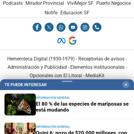
Podcasts
Mirador Provincial
VivíMejor SF
Puerto Negocios
Notife
Educacion SF
Hemeroteca Digital (1930-1979)
-
Receptorías de avisos
-
Administración y Publicidad
-
Elementos institucionales
-
Opcionales con El Litoral
-
MediaKit
TE PUEDE INTERESAR
✕
El Litoral es miembro de:
INFORMACIÓN GENERAL
El 80 % de las especies de mariposas se
está mudando
INFORMACIÓN GENERAL
En Asociación con:
Quini 6: pozo de $20.000 millones, con