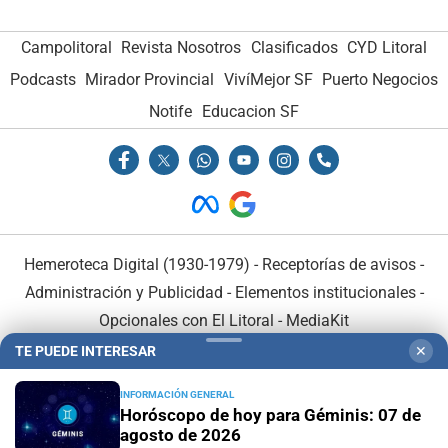
Campolitoral
Revista Nosotros
Clasificados
CYD Litoral
Podcasts
Mirador Provincial
VivíMejor SF
Puerto Negocios
Notife
Educacion SF
Hemeroteca Digital (1930-1979)
-
Receptorías de avisos
-
Administración y Publicidad
-
Elementos institucionales
-
Opcionales con El Litoral
-
MediaKit
TE PUEDE INTERESAR
✕
El Litoral es miembro de:
INFORMACIÓN GENERAL
Horóscopo de hoy para Géminis: 07 de
agosto de 2026