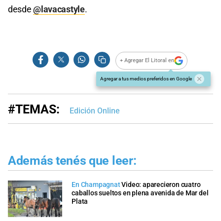
desde
@lavacastyle
.
+ Agregar El Litoral en
Agregar a tus medios preferidos en Google
#TEMAS:
Edición Online
Además tenés que leer:
En Champagnat
Video: aparecieron cuatro
caballos sueltos en plena avenida de Mar del
Plata