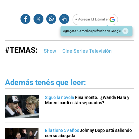
+ Agregar El Litoral en
Agregar a tus medios preferidos en Google
#TEMAS:
Show
Cine Series Televisión
Además tenés que leer:
Sigue la novela
Finalmente...¿Wanda Nara y
Mauro Icardi están separados?
Ella tiene 59 años
Johnny Depp está saliendo
con su abogada