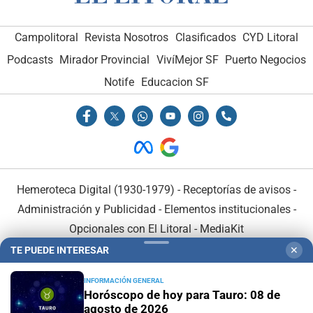
Campolitoral
Revista Nosotros
Clasificados
CYD Litoral
Podcasts
Mirador Provincial
VivíMejor SF
Puerto Negocios
Notife
Educacion SF
Hemeroteca Digital (1930-1979)
-
Receptorías de avisos
-
Administración y Publicidad
-
Elementos institucionales
-
Opcionales con El Litoral
-
MediaKit
TE PUEDE INTERESAR
✕
El Litoral es miembro de:
INFORMACIÓN GENERAL
Horóscopo de hoy para Tauro: 08 de
agosto de 2026