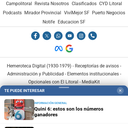
Campolitoral
Revista Nosotros
Clasificados
CYD Litoral
Podcasts
Mirador Provincial
VivíMejor SF
Puerto Negocios
Notife
Educacion SF
Hemeroteca Digital (1930-1979)
-
Receptorías de avisos
-
Administración y Publicidad
-
Elementos institucionales
-
Opcionales con El Litoral
-
MediaKit
TE PUEDE INTERESAR
✕
El Litoral es miembro de:
INFORMACIÓN GENERAL
Quini 6: estos son los números
ganadores