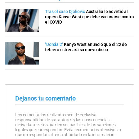
Tras el caso Djokovic
Australia le advirtió al
rapero Kanye West que debe vacunarse contra
el COVID
"Donda 2"
Kanye West anunció que el 22 de
febrero estrenará su nuevo disco
Dejanos tu comentario
Los comentarios realizados son de exclusiva
responsabilidad de sus autores y las consecuencias
derivadas de ellos pueden ser pasibles de las sanciones
legales que correspondan. Evitar comentarios ofensivos o
que no respondan al tema abordado en la información.