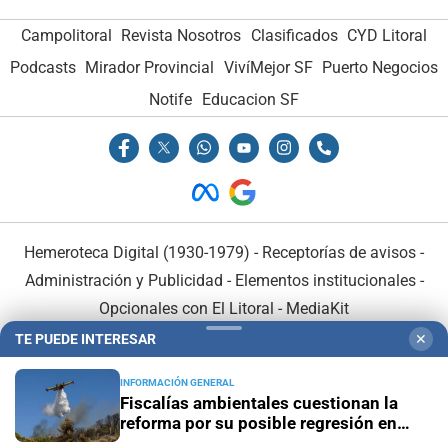
Campolitoral
Revista Nosotros
Clasificados
CYD Litoral
Podcasts
Mirador Provincial
VivíMejor SF
Puerto Negocios
Notife
Educacion SF
Hemeroteca Digital (1930-1979)
-
Receptorías de avisos
-
Administración y Publicidad
-
Elementos institucionales
-
Opcionales con El Litoral
-
MediaKit
TE PUEDE INTERESAR
✕
El Litoral es miembro de:
INFORMACIÓN GENERAL
Fiscalías ambientales cuestionan la
reforma por su posible regresión en
materia ambiental