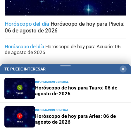
Horóscopo del día
Horóscopo de hoy para Piscis:
06 de agosto de 2026
Horóscopo del día
Horóscopo de hoy para Acuario: 06
de agosto de 2026
Horóscopo del día
Horóscopo de hoy para Capricornio:
TE PUEDE INTERESAR
✕
06 de agosto de 2026
INFORMACIÓN GENERAL
Horóscopo de hoy para Tauro: 06 de
Horóscopo del día
Horóscopo de hoy para Sagitario: 06
agosto de 2026
de agosto de 2026
Horóscopo del día
Horóscopo de hoy para Escorpio: 06
INFORMACIÓN GENERAL
Horóscopo de hoy para Aries: 06 de
de agosto de 2026
agosto de 2026