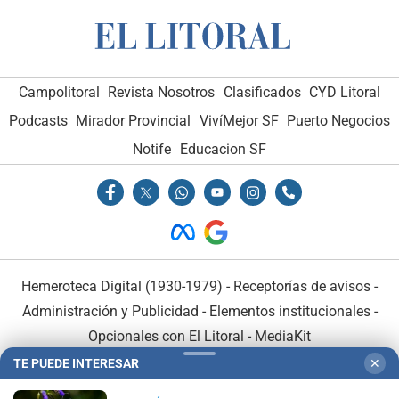
Campolitoral
Revista Nosotros
Clasificados
CYD Litoral
Podcasts
Mirador Provincial
VivíMejor SF
Puerto Negocios
Notife
Educacion SF
Hemeroteca Digital (1930-1979)
-
Receptorías de avisos
-
Administración y Publicidad
-
Elementos institucionales
-
Opcionales con El Litoral
-
MediaKit
TE PUEDE INTERESAR
✕
El Litoral es miembro de: