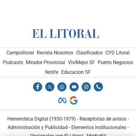
Campolitoral
Revista Nosotros
Clasificados
CYD Litoral
Podcasts
Mirador Provincial
VivíMejor SF
Puerto Negocios
Notife
Educacion SF
Hemeroteca Digital (1930-1979)
-
Receptorías de avisos
-
Administración y Publicidad
-
Elementos institucionales
-
Opcionales con El Litoral
-
MediaKit