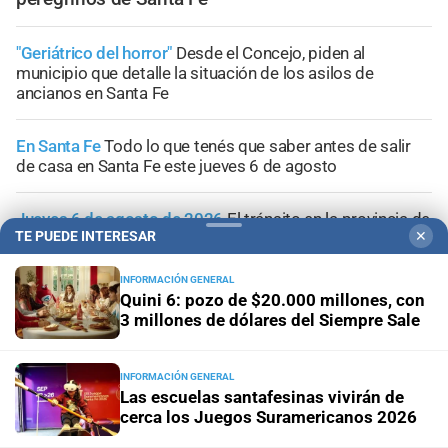
"Geriátrico del horror"
Desde el Concejo, piden al
municipio que detalle la situación de los asilos de
ancianos en Santa Fe
En Santa Fe
Todo lo que tenés que saber antes de salir
de casa en Santa Fe este jueves 6 de agosto
Jueves 6 de agosto de 2026
El tránsito en la provincia de
TE PUEDE INTERESAR
✕
Santa Fe; la información minuto a minuto
INFORMACIÓN GENERAL
Hace casi 40 años
El día que miles de santafesinos
Quini 6: pozo de $20.000 millones, con
peregrinaron a Paraná para ver cara a cara al Papa
3 millones de dólares del Siempre Sale
INFORMACIÓN GENERAL
Las escuelas santafesinas vivirán de
cerca los Juegos Suramericanos 2026
+
Sucesos