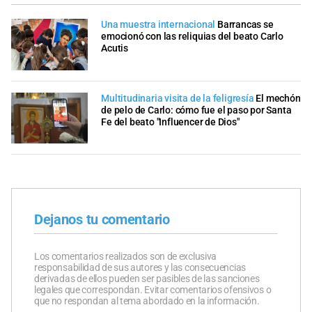
Una muestra internacional
Barrancas se
emocionó con las reliquias del beato Carlo
Acutis
Multitudinaria visita de la feligresía
El mechón
de pelo de Carlo: cómo fue el paso por Santa
Fe del beato "Influencer de Dios"
Dejanos tu comentario
Los comentarios realizados son de exclusiva
responsabilidad de sus autores y las consecuencias
derivadas de ellos pueden ser pasibles de las sanciones
legales que correspondan. Evitar comentarios ofensivos o
que no respondan al tema abordado en la información.