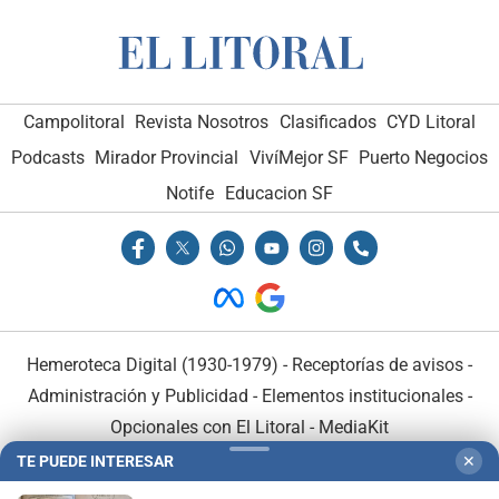
Campolitoral
Revista Nosotros
Clasificados
CYD Litoral
Podcasts
Mirador Provincial
VivíMejor SF
Puerto Negocios
Notife
Educacion SF
Hemeroteca Digital (1930-1979)
-
Receptorías de avisos
-
Administración y Publicidad
-
Elementos institucionales
-
Opcionales con El Litoral
-
MediaKit
TE PUEDE INTERESAR
✕
El Litoral es miembro de: