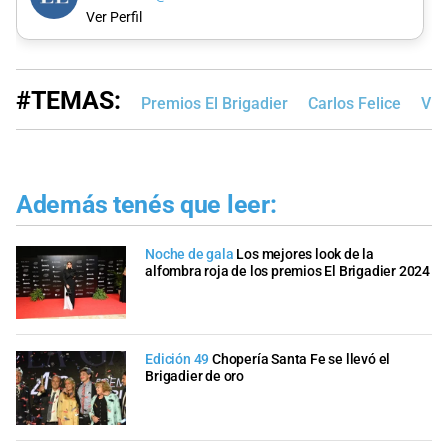
Ver Perfil
#TEMAS:
Premios El Brigadier
Carlos Felice
Vid
Además tenés que leer:
Noche de gala
Los mejores look de la
alfombra roja de los premios El Brigadier 2024
Edición 49
Chopería Santa Fe se llevó el
Brigadier de oro