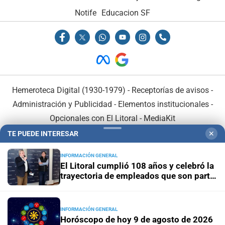
Notife
Educacion SF
Hemeroteca Digital (1930-1979)
-
Receptorías de avisos
-
Administración y Publicidad
-
Elementos institucionales
-
Opcionales con El Litoral
-
MediaKit
TE PUEDE INTERESAR
✕
El Litoral es miembro de:
INFORMACIÓN GENERAL
El Litoral cumplió 108 años y celebró la
trayectoria de empleados que son parte
de su historia
En Asociación con:
INFORMACIÓN GENERAL
Horóscopo de hoy 9 de agosto de 2026