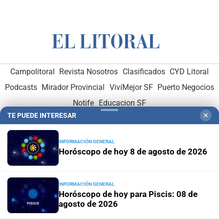
Campolitoral
Revista Nosotros
Clasificados
CYD Litoral
Podcasts
Mirador Provincial
VivíMejor SF
Puerto Negocios
Notife
Educacion SF
TE PUEDE INTERESAR
✕
INFORMACIÓN GENERAL
Horóscopo de hoy 8 de agosto de 2026
Hemeroteca Digital (1930-1979)
-
Receptorías de avisos
-
INFORMACIÓN GENERAL
Administración y Publicidad
-
Elementos institucionales
-
Horóscopo de hoy para Piscis: 08 de
agosto de 2026
Opcionales con El Litoral
-
MediaKit