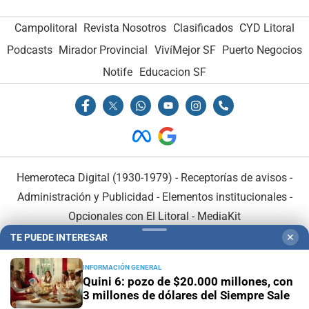
Campolitoral
Revista Nosotros
Clasificados
CYD Litoral
Podcasts
Mirador Provincial
VivíMejor SF
Puerto Negocios
Notife
Educacion SF
Hemeroteca Digital (1930-1979)
-
Receptorías de avisos
-
Administración y Publicidad
-
Elementos institucionales
-
Opcionales con El Litoral
-
MediaKit
TE PUEDE INTERESAR
✕
El Litoral es miembro de:
INFORMACIÓN GENERAL
Quini 6: pozo de $20.000 millones, con
3 millones de dólares del Siempre Sale