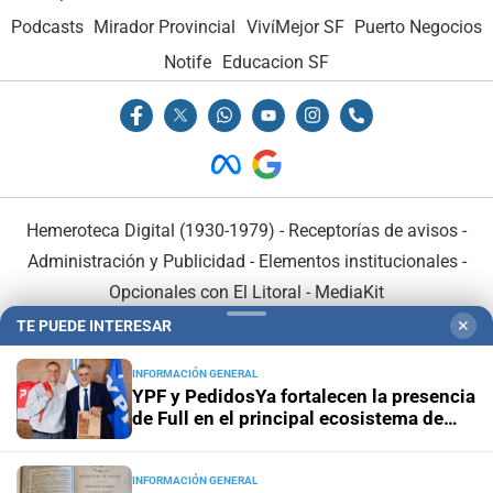
Podcasts
Mirador Provincial
VivíMejor SF
Puerto Negocios
Notife
Educacion SF
Hemeroteca Digital (1930-1979)
-
Receptorías de avisos
-
Administración y Publicidad
-
Elementos institucionales
-
Opcionales con El Litoral
-
MediaKit
TE PUEDE INTERESAR
✕
El Litoral es miembro de:
INFORMACIÓN GENERAL
YPF y PedidosYa fortalecen la presencia
de Full en el principal ecosistema de
delivery del país
INFORMACIÓN GENERAL