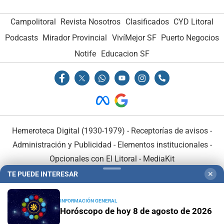
Campolitoral
Revista Nosotros
Clasificados
CYD Litoral
Podcasts
Mirador Provincial
VivíMejor SF
Puerto Negocios
Notife
Educacion SF
Hemeroteca Digital (1930-1979)
-
Receptorías de avisos
-
Administración y Publicidad
-
Elementos institucionales
-
Opcionales con El Litoral
-
MediaKit
TE PUEDE INTERESAR
✕
El Litoral es miembro de:
INFORMACIÓN GENERAL
Horóscopo de hoy 8 de agosto de 2026