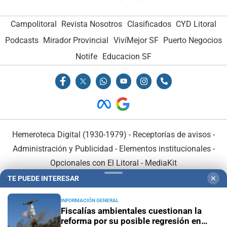
Campolitoral
Revista Nosotros
Clasificados
CYD Litoral
Podcasts
Mirador Provincial
VivíMejor SF
Puerto Negocios
Notife
Educacion SF
Hemeroteca Digital (1930-1979)
-
Receptorías de avisos
-
Administración y Publicidad
-
Elementos institucionales
-
Opcionales con El Litoral
-
MediaKit
TE PUEDE INTERESAR
✕
El Litoral es miembro de:
INFORMACIÓN GENERAL
Fiscalías ambientales cuestionan la
reforma por su posible regresión en