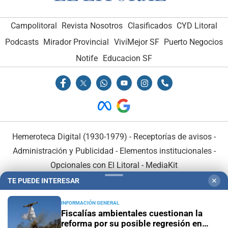
Campolitoral
Revista Nosotros
Clasificados
CYD Litoral
Podcasts
Mirador Provincial
VivíMejor SF
Puerto Negocios
Notife
Educacion SF
Hemeroteca Digital (1930-1979)
-
Receptorías de avisos
-
Administración y Publicidad
-
Elementos institucionales
-
Opcionales con El Litoral
-
MediaKit
TE PUEDE INTERESAR
✕
El Litoral es miembro de:
INFORMACIÓN GENERAL
Fiscalías ambientales cuestionan la
reforma por su posible regresión en