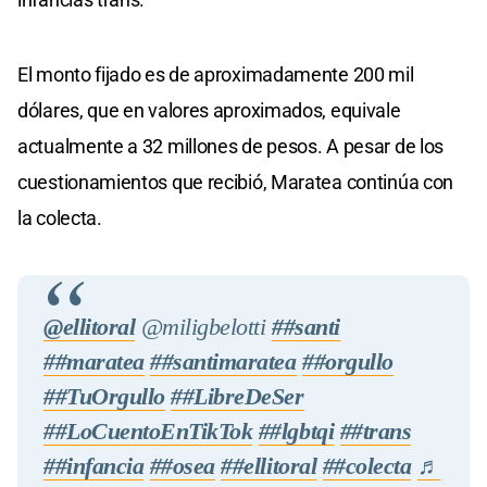
El monto fijado es de aproximadamente 200 mil
dólares, que en valores aproximados, equivale
actualmente a 32 millones de pesos. A pesar de los
cuestionamientos que recibió, Maratea continúa con
la colecta.
@ellitoral
@miligbelotti
##santi
##maratea
##santimaratea
##orgullo
##TuOrgullo
##LibreDeSer
##LoCuentoEnTikTok
##lgbtqi
##trans
##infancia
##osea
##ellitoral
##colecta
♬