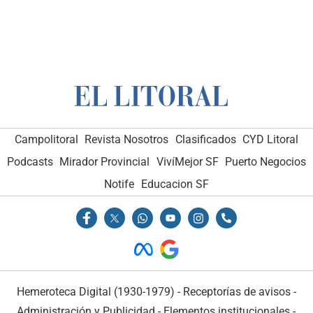
Campolitoral
Revista Nosotros
Clasificados
CYD Litoral
Podcasts
Mirador Provincial
VivíMejor SF
Puerto Negocios
Notife
Educacion SF
Hemeroteca Digital (1930-1979)
-
Receptorías de avisos
-
Administración y Publicidad
-
Elementos institucionales
-