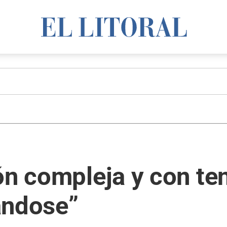
ón compleja y con te
ándose”