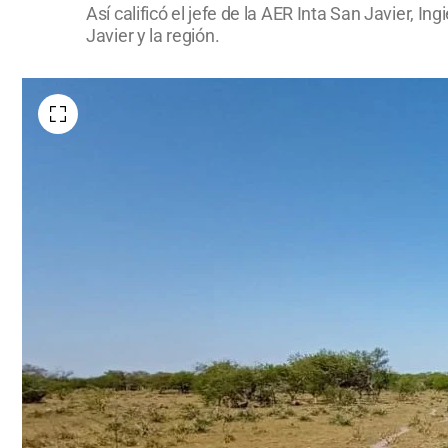
Así calificó el jefe de la AER Inta San Javier, 
Javier y la región.