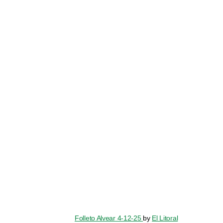
Folleto Alvear 4-12-25
by
El Litoral