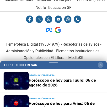
Notife
Educacion SF
Hemeroteca Digital (1930-1979)
-
Receptorías de avisos
-
Administración y Publicidad
-
Elementos institucionales
-
Opcionales con El Litoral
-
MediaKit
TE PUEDE INTERESAR
✕
El Litoral es miembro de:
INFORMACIÓN GENERAL
Horóscopo de hoy para Tauro: 06 de
agosto de 2026
INFORMACIÓN GENERAL
En Asociación con:
Horóscopo de hoy para Aries: 06 de