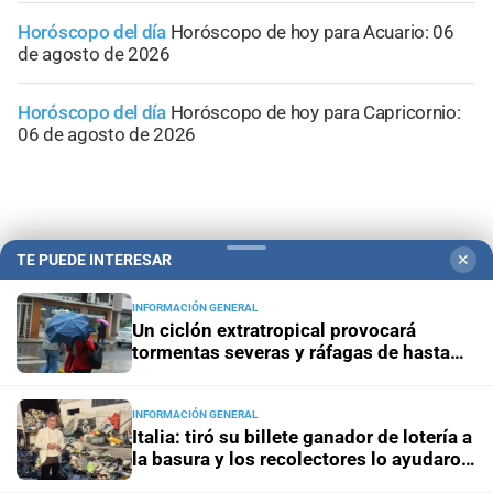
Horóscopo del día
Horóscopo de hoy para Acuario: 06
de agosto de 2026
Horóscopo del día
Horóscopo de hoy para Capricornio:
06 de agosto de 2026
TE PUEDE INTERESAR
✕
INFORMACIÓN GENERAL
Un ciclón extratropical provocará
tormentas severas y ráfagas de hasta
100 km/h
INFORMACIÓN GENERAL
Italia: tiró su billete ganador de lotería a
Campolitoral
Revista Nosotros
Clasificados
CYD Litoral
la basura y los recolectores lo ayudaron
a recuperarlo
Podcasts
Mirador Provincial
VivíMejor SF
Puerto Negocios