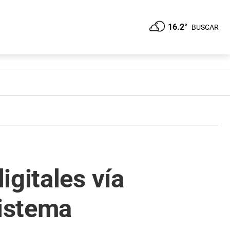
16.2°
BUSCAR
igitales vía
istema