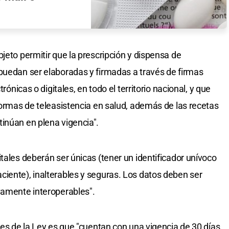
jeto permitir que la prescripción y dispensa de
puedan ser elaboradas y firmadas a través de firmas
trónicas o digitales, en todo el territorio nacional, y que
formas de teleasistencia en salud, además de las recetas
inúan en plena vigencia".
tales deberán ser únicas (tener un identificador unívoco
iente), inalterables y seguras. Los datos deben ser
vamente interoperables".
les de la Ley es que "cuentan con una vigencia de 30 días