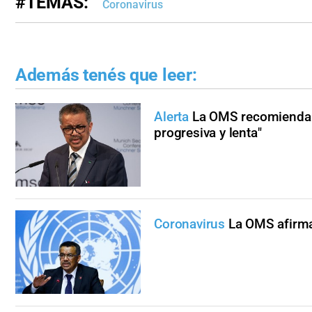
#TEMAS:
Coronavirus
Además tenés que leer:
Alerta
La OMS recomienda a
progresiva y lenta"
Coronavirus
La OMS afirma