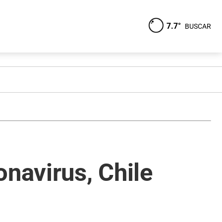
7.7°
BUSCAR
onavirus, Chile