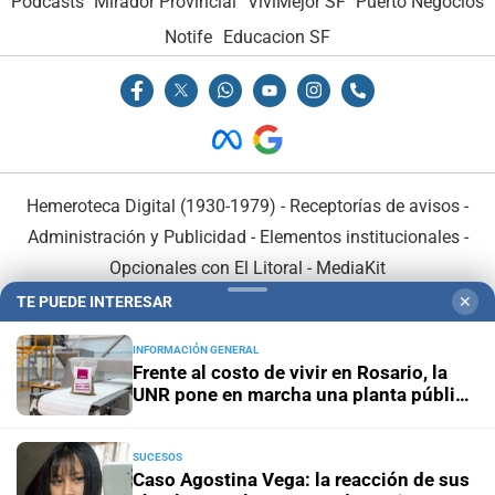
Podcasts
Mirador Provincial
VivíMejor SF
Puerto Negocios
Notife
Educacion SF
Hemeroteca Digital (1930-1979)
-
Receptorías de avisos
-
Administración y Publicidad
-
Elementos institucionales
-
Opcionales con El Litoral
-
MediaKit
TE PUEDE INTERESAR
✕
El Litoral es miembro de:
INFORMACIÓN GENERAL
Frente al costo de vivir en Rosario, la
UNR pone en marcha una planta pública
de alimentos
SUCESOS
En Asociación con:
Caso Agostina Vega: la reacción de sus