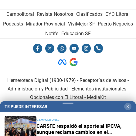
Campolitoral
Revista Nosotros
Clasificados
CYD Litoral
Podcasts
Mirador Provincial
VivíMejor SF
Puerto Negocios
Notife
Educacion SF
Hemeroteca Digital (1930-1979)
-
Receptorías de avisos
-
Administración y Publicidad
-
Elementos institucionales
-
Opcionales con El Litoral
-
MediaKit
TE PUEDE INTERESAR
✕
El Litoral es miembro de:
CAMPOLITORAL
CARSFE respaldó el aporte al IPCVA,
aunque reclama cambios en el