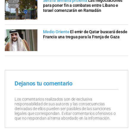
Será la semana próxima
Las negociaciones
para poner fin a combates entre Líbano e
Israel comenzarán en Ramadán
Medio Oriente
El emir de Qatar buscará desde
Francia una tregua para la Franja de Gaza
Dejanos tu comentario
Los comentarios realizados son de exclusiva
responsabilidad de sus autores y las consecuencias
derivadas de ellos pueden ser pasibles de las sanciones
legales que correspondan. Evitar comentarios ofensivos o
que no respondan al tema abordado en la información.