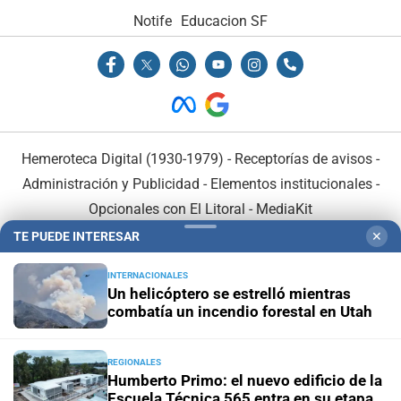
Notife
Educacion SF
Hemeroteca Digital (1930-1979)
-
Receptorías de avisos
-
Administración y Publicidad
-
Elementos institucionales
-
Opcionales con El Litoral
-
MediaKit
TE PUEDE INTERESAR
✕
El Litoral es miembro de:
INTERNACIONALES
Un helicóptero se estrelló mientras
combatía un incendio forestal en Utah
REGIONALES
En Asociación con:
Humberto Primo: el nuevo edificio de la
Escuela Técnica 565 entra en su etapa