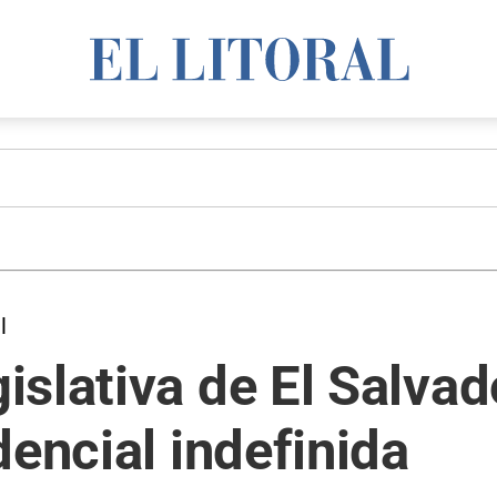
l
slativa de El Salvad
dencial indefinida