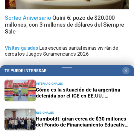
Sorteo Aniversario
Quini 6: pozo de $20.000
millones, con 3 millones de dólares del Siempre
Sale
Visitas guiadas
Las escuelas santafesinas vivirán de
cerca los Juegos Suramericanos 2026
Doble alerta meteorológico
Así avanza la tormenta por
TE PUEDE INTERESAR
✕
Santa Fe con alerta amarilla; la información minuto a
minuto
INTERNACIONALES
Cómo es la situación de la argentina
detenida por el ICE en EE.UU.:
Vigentes hasta el 12 de agosto
Mirá las ofertas en Alvear
"Hablamos una vez por día"
Supermercados
REGIONALES
Humboldt: giran cerca de $30 millones
Panorama astrológico
Horóscopo de hoy 6 de agosto de
del Fondo de Financiamiento Educativo
2026
a escuelas del distrito