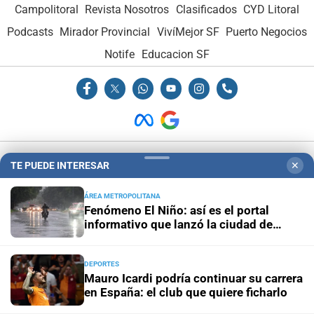
Campolitoral
Revista Nosotros
Clasificados
CYD Litoral
Podcasts
Mirador Provincial
VivíMejor SF
Puerto Negocios
Notife
Educacion SF
Hemeroteca Digital (1930-1979)
-
Receptorías de avisos
-
TE PUEDE INTERESAR
✕
Administración y Publicidad
-
Elementos institucionales
-
ÁREA METROPOLITANA
Opcionales con El Litoral
-
MediaKit
Fenómeno El Niño: así es el portal
informativo que lanzó la ciudad de
Santa Fe
El Litoral es miembro de:
DEPORTES
Mauro Icardi podría continuar su carrera
en España: el club que quiere ficharlo