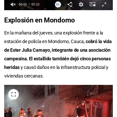
00:00
00:10
0
seconds
Explosión en Mondomo
of
0
seconds
En la mañana del jueves, una explosión frente a la
estación de policía en Mondomo, Cauca,
cobró la vida
de Ester Julia Camayo, integrante de una asociación
campesina. El estallido también dejó cinco personas
heridas
y causó daños en la infraestructura policial y
viviendas cercanas.