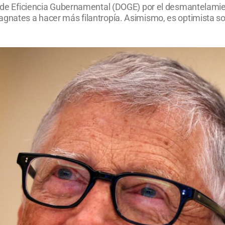
to de Eficiencia Gubernamental (DOGE) por el desmantelami
agnates a hacer más filantropía. Asimismo, es optimista so