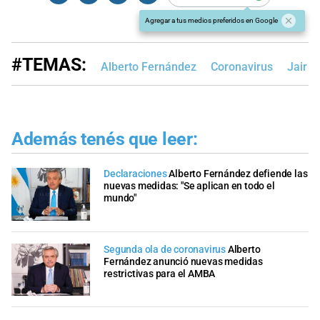
Agregar a tus medios preferidos en Google
#TEMAS:
Alberto Fernández
Coronavirus
Jair B
Además tenés que leer:
Declaraciones
Alberto Fernández defiende las
nuevas medidas: "Se aplican en todo el
mundo"
Segunda ola de coronavirus
Alberto
Fernández anunció nuevas medidas
restrictivas para el AMBA