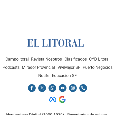
Campolitoral
Revista Nosotros
Clasificados
CYD Litoral
Podcasts
Mirador Provincial
VivíMejor SF
Puerto Negocios
Notife
Educacion SF
Hemeroteca Digital (1930-1979)
-
Receptorías de avisos
-