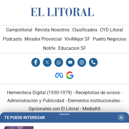
Campolitoral
Revista Nosotros
Clasificados
CYD Litoral
Podcasts
Mirador Provincial
VivíMejor SF
Puerto Negocios
Notife
Educacion SF
Hemeroteca Digital (1930-1979)
-
Receptorías de avisos
-
Administración y Publicidad
-
Elementos institucionales
-
Opcionales con El Litoral
-
MediaKit
TE PUEDE INTERESAR
✕
El Litoral es miembro de: