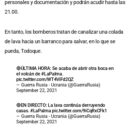
personales y documentación y podrán acudir hasta las
21.00.
En tanto, los bomberos tratan de canalizar una colada
de lava hacia un barranco para salvar, en lo que se
pueda, Todoque.
🔴ÚLTIMA HORA: Se acaba de abrir otra boca en
el volcán de
#LaPalma
.
pic.twitter.com/WT4ViFd2QZ
— Guerra Rusia - Ucrania (@GuerraRusia)
September 22, 2021
🔴EN DIRECTO: La lava continúa derruyendo
casas.
#LaPalma
pic.twitter.com/9iCqRxCFk1
— Guerra Rusia - Ucrania (@GuerraRusia)
September 22, 2021