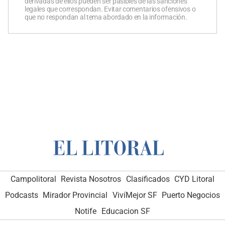
derivadas de ellos pueden ser pasibles de las sanciones
legales que correspondan. Evitar comentarios ofensivos o
que no respondan al tema abordado en la información.
Campolitoral
Revista Nosotros
Clasificados
CYD Litoral
Podcasts
Mirador Provincial
VivíMejor SF
Puerto Negocios
Notife
Educacion SF