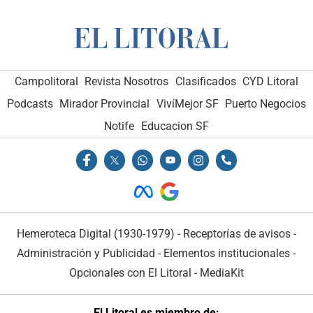
Campolitoral
Revista Nosotros
Clasificados
CYD Litoral
Podcasts
Mirador Provincial
VivíMejor SF
Puerto Negocios
Notife
Educacion SF
Hemeroteca Digital (1930-1979)
-
Receptorías de avisos
-
Administración y Publicidad
-
Elementos institucionales
-
Opcionales con El Litoral
-
MediaKit
El Litoral es miembro de: